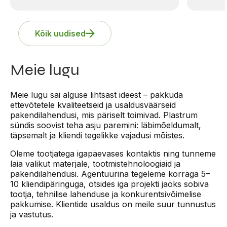
Kõik uudised
Meie lugu
Meie lugu sai alguse lihtsast ideest – pakkuda
ettevõtetele kvaliteetseid ja usaldusväärseid
pakendilahendusi, mis päriselt toimivad. Plastrum
sündis soovist teha asju paremini: läbimõeldumalt,
täpsemalt ja kliendi tegelikke vajadusi mõistes.
Oleme tootjatega igapäevases kontaktis ning tunneme
laia valikut materjale, tootmistehnoloogiaid ja
pakendilahendusi. Agentuurina tegeleme korraga 5–
10 kliendipäringuga, otsides iga projekti jaoks sobiva
tootja, tehnilise lahenduse ja konkurentsivõimelise
pakkumise. Klientide usaldus on meile suur tunnustus
ja vastutus.