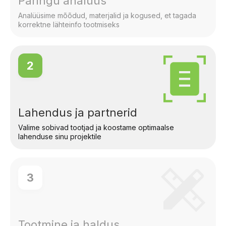
Päringu analüüs
Analüüsime mõõdud, materjalid ja kogused, et tagada
korrektne lähteinfo tootmiseks
2
Lahendus ja partnerid
Valime sobivad tootjad ja koostame optimaalse
lahenduse sinu projektile
3
Tootmine ja haldus