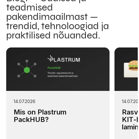
teadmised
pakendimaailmast —
trendid, tehnoloogiad ja
praktilised nõuanded.
14.07.2026
14.07.2
Mis on Plastrum
Rasv
PackHUB?
KIT-
lamin