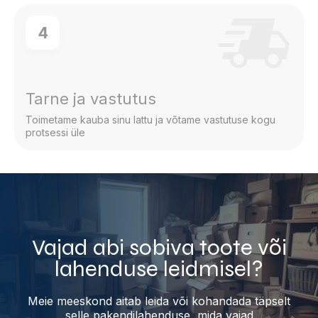
4
Tarne ja vastutus
Toimetame kauba sinu lattu ja võtame vastutuse kogu
protsessi üle
Vajad abi sobiva toote või
lahenduse leidmisel?
Meie meeskond aitab leida või kohandada täpselt
selle pakendilahenduse, mida vajad