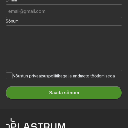
Sõnum
Tingimused
Nõustun privaatsuspoliitikaga ja andmete töötlemisega
Saada sõnum