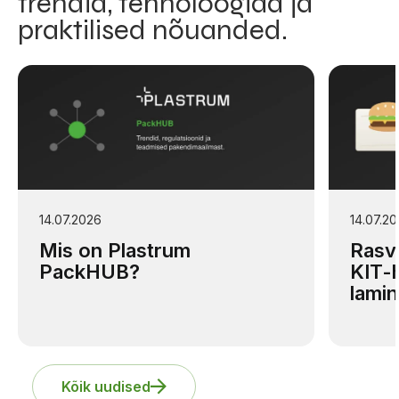
trendid, tehnoloogiad ja
praktilised nõuanded.
14.07.2026
14.07.2
Mis on Plastrum
Rasv
PackHUB?
KIT-
lamin
Kõik uudised