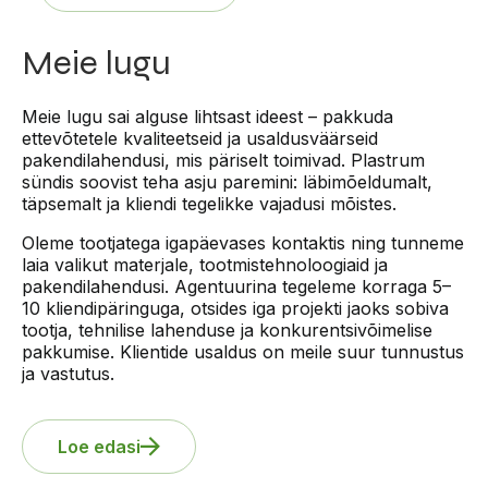
Meie lugu
Meie lugu sai alguse lihtsast ideest – pakkuda
ettevõtetele kvaliteetseid ja usaldusväärseid
pakendilahendusi, mis päriselt toimivad. Plastrum
sündis soovist teha asju paremini: läbimõeldumalt,
täpsemalt ja kliendi tegelikke vajadusi mõistes.
Oleme tootjatega igapäevases kontaktis ning tunneme
laia valikut materjale, tootmistehnoloogiaid ja
pakendilahendusi. Agentuurina tegeleme korraga 5–
10 kliendipäringuga, otsides iga projekti jaoks sobiva
tootja, tehnilise lahenduse ja konkurentsivõimelise
pakkumise. Klientide usaldus on meile suur tunnustus
ja vastutus.
Loe edasi