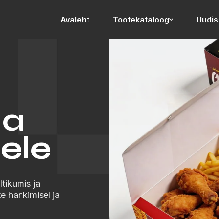
Avaleht
Tootekataloog
Uudis
ja
ele
tikumis ja
e hankimisel ja