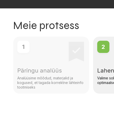
Meie protsess
1
2
Päringu analüüs
Lahen
Analüüsime mõõdud, materjalid ja
Valime so
kogused, et tagada korrektne lähteinfo
optimaals
tootmiseks