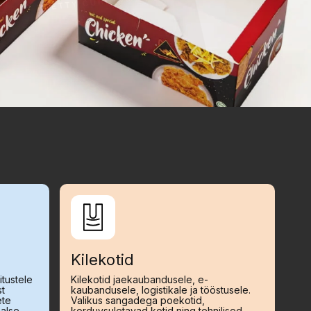
Kilekotid
tustele
Kilekotid jaekaubandusele, e-
st
kaubandusele, logistikale ja tööstusele.
ete
Valikus sangadega poekotid,
aalse
korduvsuletavad kotid ning tehnilised