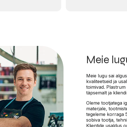
eeritud paber?
Meie lug
Meie lugu sai algus
kvaliteetseid ja us
toimivad. Plastrum 
täpsemalt ja kliendi
Oleme tootjatega i
materjale, tootmis
tegeleme korraga 5–
sobiva tootja, tehn
Klientide usaldus o