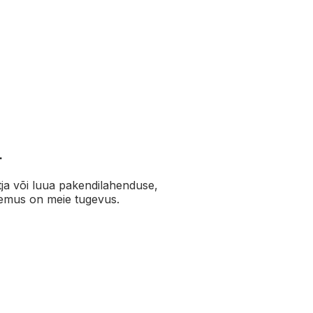
?
.
otja või luua pakendilahenduse,
gemus on meie tugevus.