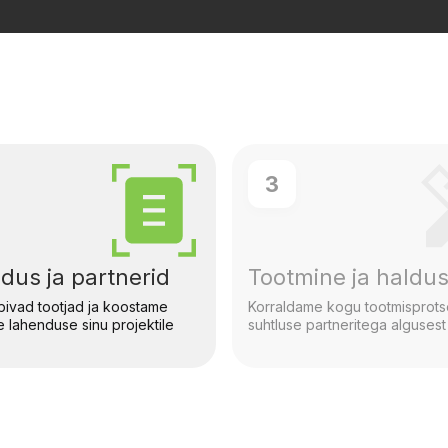
3
dus ja partnerid
Tootmine ja haldu
bivad tootjad ja koostame
Korraldame kogu tootmisprotse
e lahenduse sinu projektile
suhtluse partneritega algusest