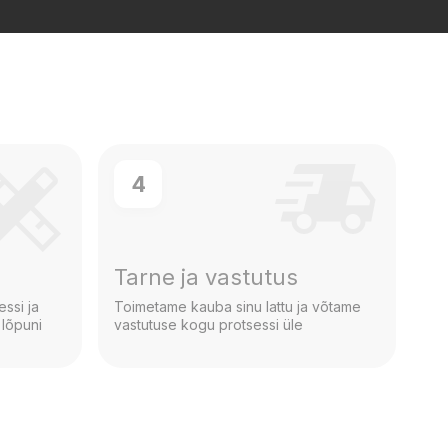
4
s
Tarne ja vastutus
ssi ja
Toimetame kauba sinu lattu ja võtame
 lõpuni
vastutuse kogu protsessi üle