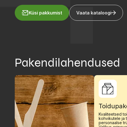
Küsi pakkumist
Vaata kataloogi
Pakendilahendused
Toidupak
Kvaliteetsed t
kohvikutele ja 
personaalse trü
Valikus erine