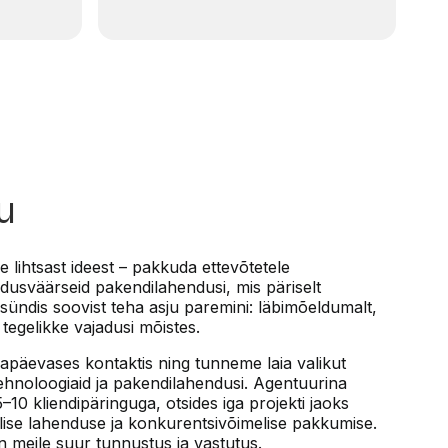
u
e lihtsast ideest – pakkuda ettevõtetele
aldusväärseid pakendilahendusi, mis päriselt
sündis soovist teha asju paremini: läbimõeldumalt,
 tegelikke vajadusi mõistes.
gapäevases kontaktis ning tunneme laia valikut
tehnoloogiaid ja pakendilahendusi. Agentuurina
10 kliendipäringuga, otsides iga projekti jaoks
ilise lahenduse ja konkurentsivõimelise pakkumise.
n meile suur tunnustus ja vastutus.