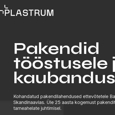
Liigu
sisuni
Pakendid
tööstusele 
kaubandus
Kohandatud pakendilahendused ettevõtetele Bal
Skandinaavias. Üle 25 aasta kogemust pakendit
tarneahelate juhtimisel.