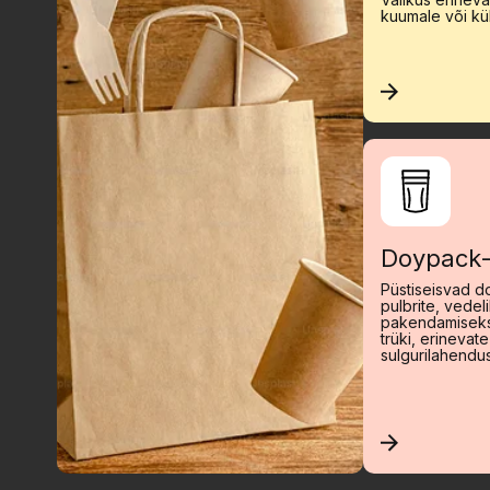
kuumale või kül
Doypack-
Püstiseisvad d
pulbrite, vedel
pakendamiseks
trüki, erinevat
sulgurilahendu