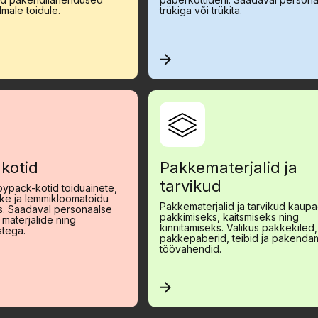
male toidule.
trükiga või trükita.
kotid
Pakkematerjalid ja
tarvikud
oypack-kotid toiduainete,
ike ja lemmikloomatoidu
Pakkematerjalid ja tarvikud kaup
. Saadaval personaalse
pakkimiseks, kaitsmiseks ning
e materjalide ning
kinnitamiseks. Valikus pakkekiled,
stega.
pakkepaberid, teibid ja pakenda
töövahendid.