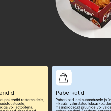
endid
Paberkotid
oidupakendid restoranidele,
Paberkotid jaekaubandusele ja üri
toidutööstusele,
– käsitsi valmistatud luksuskottide
kiga või laotootena.
masintoodetud pruunide või valg
vad pakendilahendused
paberkottideni. Saadaval person