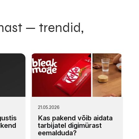
ast — trendid,
21.05.2026
ustis
Kas pakend võib aidata
akend
tarbijatel digimürast
eemalduda?