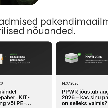
teadmised pakendimaailm
tilised nõuanded.
26
14.07.2026
kindel
PPWR jõustub aug
paber: KIT-
2026 – kas sinu p
ng või PE-
on selleks valmis?