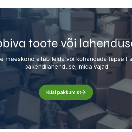
obiva toote või lahendus
e meeskond aitab leida või kohandada täpselt s
pakendilahenduse, mida vajad
Küsi pakkumist